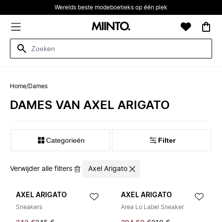
Werelds beste modeboetieks op één plek
Home
/
Dames
DAMES VAN AXEL ARIGATO
Categorieën
Filter
Verwijder alle filters
Axel Arigato
AXEL ARIGATO
AXEL ARIGATO
Sneakers
Area Lo Label Sneaker