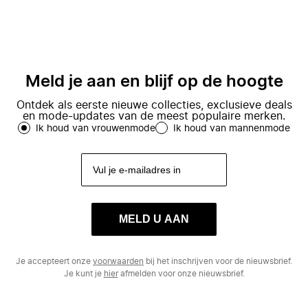
Meld je aan en blijf op de hoogte
Ontdek als eerste nieuwe collecties, exclusieve deals
en mode-updates van de meest populaire merken.
Ik houd van vrouwenmode
Ik houd van mannenmode
MELD U AAN
Je accepteert onze
voorwaarden
bij het inschrijven voor de nieuwsbrief.
Je kunt je
hier
afmelden voor onze nieuwsbrief.