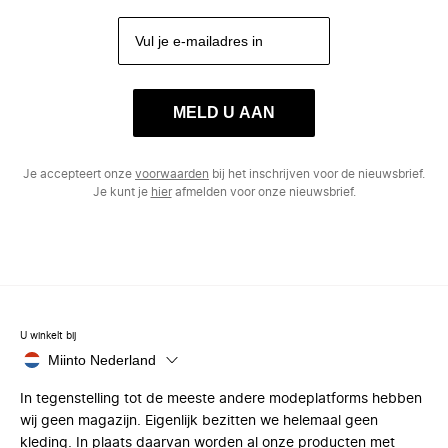
MELD U AAN
Je accepteert onze
voorwaarden
bij het inschrijven voor de nieuwsbrief.
Je kunt je
hier
afmelden voor onze nieuwsbrief.
U winkelt bij
Miinto Nederland
In tegenstelling tot de meeste andere modeplatforms hebben
wij geen magazijn. Eigenlijk bezitten we helemaal geen
kleding. In plaats daarvan worden al onze producten met