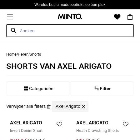
Werelds beste modeboetieks op één plek
Home
/
Heren
/
Shorts
SHORTS VAN AXEL ARIGATO
Categorieën
Filter
Verwijder alle filters
Axel Arigato
AXEL ARIGATO
AXEL ARIGATO
Invert Denim Short
Heath Drawstring Shorts