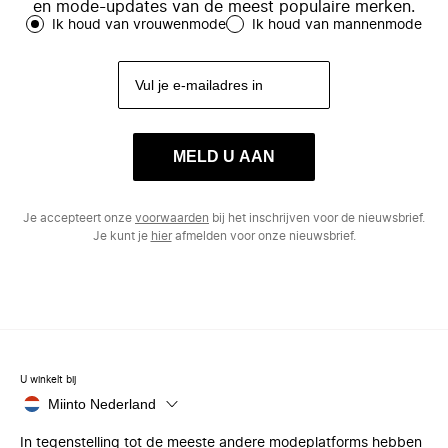
en mode-updates van de meest populaire merken.
Ik houd van vrouwenmode
Ik houd van mannenmode
MELD U AAN
Je accepteert onze
voorwaarden
bij het inschrijven voor de nieuwsbrief.
Je kunt je
hier
afmelden voor onze nieuwsbrief.
U winkelt bij
Miinto Nederland
In tegenstelling tot de meeste andere modeplatforms hebben