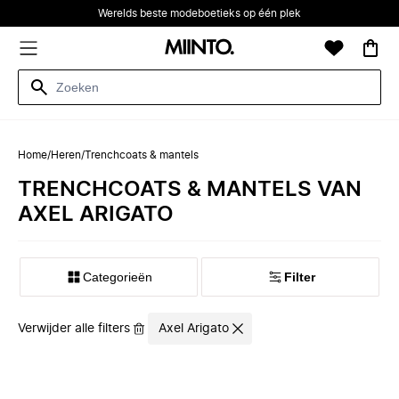
Werelds beste modeboetieks op één plek
Home
/
Heren
/
Trenchcoats & mantels
TRENCHCOATS & MANTELS VAN
AXEL ARIGATO
Categorieën
Filter
Verwijder alle filters
Axel Arigato