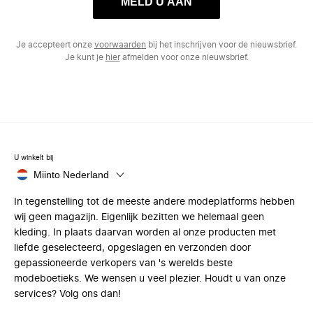
MELD U AAN
Je accepteert onze
voorwaarden
bij het inschrijven voor de nieuwsbrief.
Je kunt je
hier
afmelden voor onze nieuwsbrief.
U winkelt bij
Miinto Nederland
In tegenstelling tot de meeste andere modeplatforms hebben
wij geen magazijn. Eigenlijk bezitten we helemaal geen
kleding. In plaats daarvan worden al onze producten met
liefde geselecteerd, opgeslagen en verzonden door
gepassioneerde verkopers van 's werelds beste
modeboetieks. We wensen u veel plezier. Houdt u van onze
services? Volg ons dan!