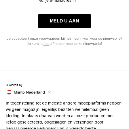
MELD U AAN
Je accepteert onze
voorwaarden
bij het inschrijven voor de nieuwsbrief.
Je kunt je
hier
afmelden voor onze nieuwsbrief.
U winkelt bij
Miinto Nederland
In tegenstelling tot de meeste andere modeplatforms hebben
wij geen magazijn. Eigenlijk bezitten we helemaal geen
kleding. In plaats daarvan worden al onze producten met
liefde geselecteerd, opgeslagen en verzonden door
gepassioneerde verkopers van 's werelds beste