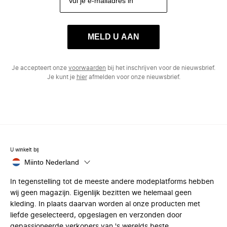
MELD U AAN
Je accepteert onze
voorwaarden
bij het inschrijven voor de nieuwsbrief.
Je kunt je
hier
afmelden voor onze nieuwsbrief.
U winkelt bij
Miinto Nederland
In tegenstelling tot de meeste andere modeplatforms hebben
wij geen magazijn. Eigenlijk bezitten we helemaal geen
kleding. In plaats daarvan worden al onze producten met
liefde geselecteerd, opgeslagen en verzonden door
gepassioneerde verkopers van 's werelds beste