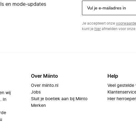
eals en mode-updates
Je accepteert onze
voorwaard
kunt je
hier
afmelden voor onze 
Over Miinto
Help
Over miinto.nl
Veel gestelde
Jobs
Klantenservic
en wij
Sluit je boetiek aan bij Miinto
Hier herroepe
. In
Merken
rde
u