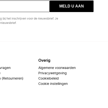
MELD U AAN
en
bij het inschrijven voor de nieuwsbrief. Je
nieuwsbrief.
Overig
 vragen
Algemene voorwaarden
e
Privacywetgeving
n (Retourneren)
Cookiebeleid
Cookie instellingen