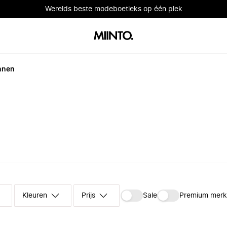
Werelds beste modeboetieks op één plek
nnen
Kleuren
Prijs
Sale
Premium mer