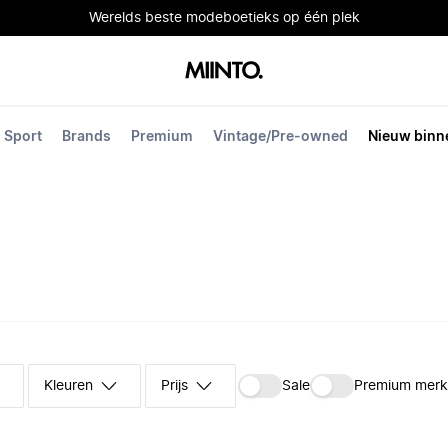
Werelds beste modeboetieks op één plek
Sport
Brands
Premium
Vintage/Pre-owned
Nieuw binn
Kleuren
Prijs
Sale
Premium mer