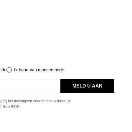
ode
Ik houd van mannenmode
MELD U AAN
en
bij het inschrijven voor de nieuwsbrief. Je
nieuwsbrief.