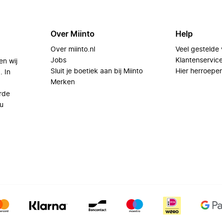
Over Miinto
Help
Over miinto.nl
Veel gestelde
Jobs
Klantenservic
en wij
Sluit je boetiek aan bij Miinto
Hier herroepe
. In
Merken
rde
u