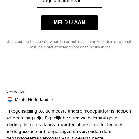
MELD U AAN
Je accepteert onze
voorwaarden
bij het inschrijven voor de nieuwsbrief.
Je kunt je
hier
afmelden voor onze nieuwsbrief.
U winkelt bij
Miinto Nederland
In tegenstelling tot de meeste andere modeplatforms hebben
wij geen magazijn. Eigenlijk bezitten we helemaal geen
kleding. In plaats daarvan worden al onze producten met
liefde geselecteerd, opgeslagen en verzonden door
gepassioneerde verkopers van 's werelds beste