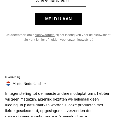
MELD U AAN
Je accepteert onze
voorwaarden
bij het inschrijven voor de nieuwsbrief.
Je kunt je
hier
afmelden voor onze nieuwsbrief.
U winkelt bij
Miinto Nederland
In tegenstelling tot de meeste andere modeplatforms hebben
wij geen magazijn. Eigenlijk bezitten we helemaal geen
kleding. In plaats daarvan worden al onze producten met
liefde geselecteerd, opgeslagen en verzonden door
gepassioneerde verkopers van 's werelds beste