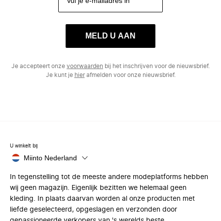
MELD U AAN
Je accepteert onze
voorwaarden
bij het inschrijven voor de nieuwsbrief.
Je kunt je
hier
afmelden voor onze nieuwsbrief.
U winkelt bij
Miinto Nederland
In tegenstelling tot de meeste andere modeplatforms hebben
wij geen magazijn. Eigenlijk bezitten we helemaal geen
kleding. In plaats daarvan worden al onze producten met
liefde geselecteerd, opgeslagen en verzonden door
gepassioneerde verkopers van 's werelds beste