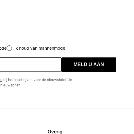
ode
Ik houd van mannenmode
MELD U AAN
en
bij het inschrijven voor de nieuwsbrief. Je
nieuwsbrief.
Overig