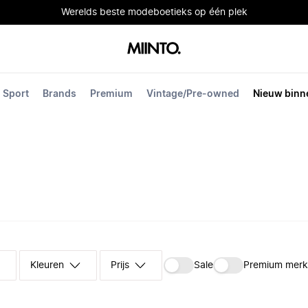
Werelds beste modeboetieks op één plek
Sport
Brands
Premium
Vintage/Pre-owned
Nieuw binn
Kleuren
Prijs
Sale
Premium mer