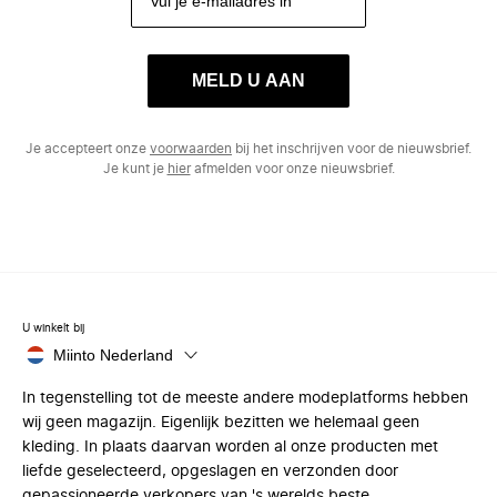
MELD U AAN
Je accepteert onze
voorwaarden
bij het inschrijven voor de nieuwsbrief.
Je kunt je
hier
afmelden voor onze nieuwsbrief.
U winkelt bij
Miinto Nederland
In tegenstelling tot de meeste andere modeplatforms hebben
wij geen magazijn. Eigenlijk bezitten we helemaal geen
kleding. In plaats daarvan worden al onze producten met
liefde geselecteerd, opgeslagen en verzonden door
gepassioneerde verkopers van 's werelds beste