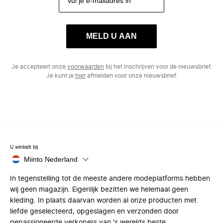
MELD U AAN
Je accepteert onze
voorwaarden
bij het inschrijven voor de nieuwsbrief.
Je kunt je
hier
afmelden voor onze nieuwsbrief.
U winkelt bij
Miinto Nederland
In tegenstelling tot de meeste andere modeplatforms hebben
wij geen magazijn. Eigenlijk bezitten we helemaal geen
kleding. In plaats daarvan worden al onze producten met
liefde geselecteerd, opgeslagen en verzonden door
gepassioneerde verkopers van 's werelds beste