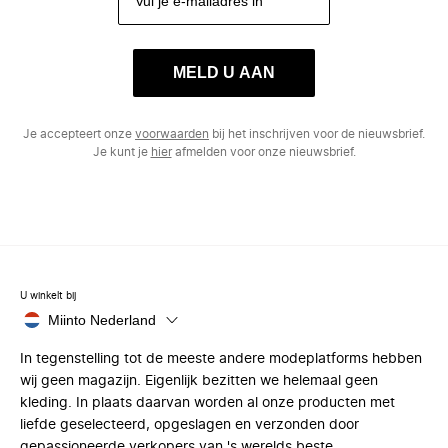
MELD U AAN
Je accepteert onze
voorwaarden
bij het inschrijven voor de nieuwsbrief.
Je kunt je
hier
afmelden voor onze nieuwsbrief.
U winkelt bij
Miinto Nederland
In tegenstelling tot de meeste andere modeplatforms hebben
wij geen magazijn. Eigenlijk bezitten we helemaal geen
kleding. In plaats daarvan worden al onze producten met
liefde geselecteerd, opgeslagen en verzonden door
gepassioneerde verkopers van 's werelds beste