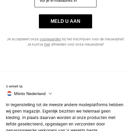
MELD U AAN
Je accepteert onze
voorwaarden
bij het inschrijven voor de nieuwsbrief.
Je kunt je
hier
afmelden voor onze nieuwsbrief.
U winkelt bij
Miinto Nederland
In tegenstelling tot de meeste andere modeplatforms hebben
wij geen magazijn. Eigenlijk bezitten we helemaal geen
kleding. In plaats daarvan worden al onze producten met
liefde geselecteerd, opgeslagen en verzonden door
gepassioneerde verkopers van 's werelds beste