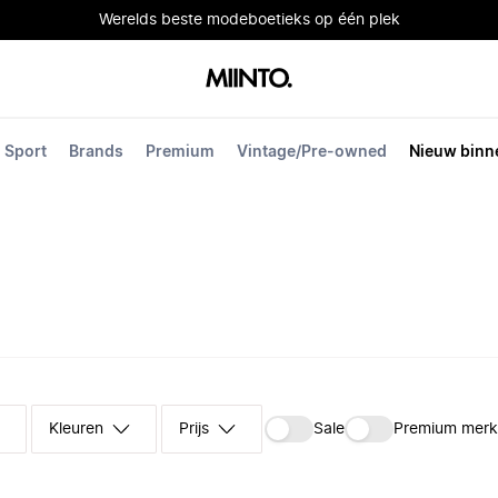
Werelds beste modeboetieks op één plek
Sport
Brands
Premium
Vintage/Pre-owned
Nieuw binn
Kleuren
Prijs
Sale
Premium mer