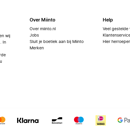
Over Miinto
Help
Over miinto.nl
Veel gestelde
Jobs
Klantenservic
en wij
Sluit je boetiek aan bij Miinto
Hier herroepe
. In
Merken
rde
u