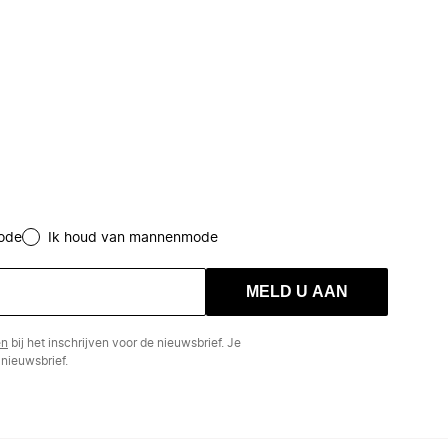
ode
Ik houd van mannenmode
MELD U AAN
en
bij het inschrijven voor de nieuwsbrief. Je
nieuwsbrief.