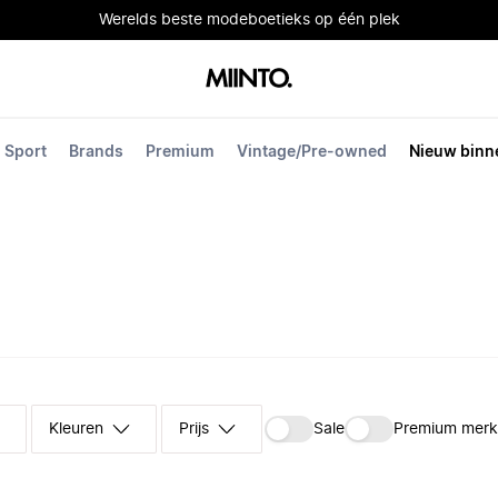
Werelds beste modeboetieks op één plek
Sport
Brands
Premium
Vintage/Pre-owned
Nieuw binn
Kleuren
Prijs
Sale
Premium mer