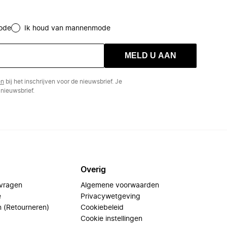
ode
Ik houd van mannenmode
MELD U AAN
en
bij het inschrijven voor de nieuwsbrief. Je
nieuwsbrief.
Overig
 vragen
Algemene voorwaarden
e
Privacywetgeving
n (Retourneren)
Cookiebeleid
Cookie instellingen