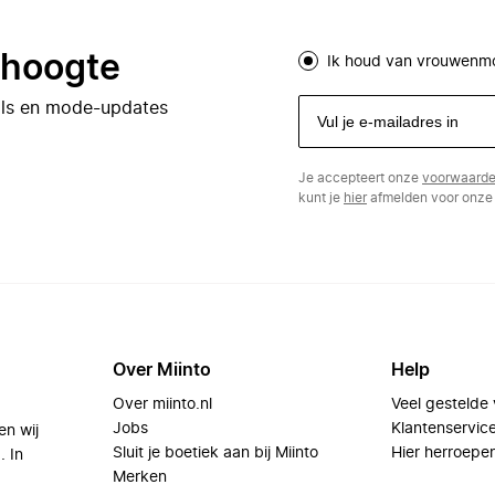
e hoogte
Ik houd van vrouwenm
eals en mode-updates
Je accepteert onze
voorwaard
kunt je
hier
afmelden voor onze 
Over Miinto
Help
Over miinto.nl
Veel gestelde
Jobs
Klantenservic
en wij
Sluit je boetiek aan bij Miinto
Hier herroepe
. In
Merken