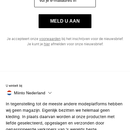
MELD U AAN
Je accepteert onze
voorwaarden
bij het inschrijven voor de nieuwsbrief.
Je kunt je
hier
afmelden voor onze nieuwsbrief.
U winkelt bij
Miinto Nederland
In tegenstelling tot de meeste andere modeplatforms hebben
wij geen magazijn. Eigenlijk bezitten we helemaal geen
kleding. In plaats daarvan worden al onze producten met
liefde geselecteerd, opgeslagen en verzonden door
gepassioneerde verkopers van 's werelds beste