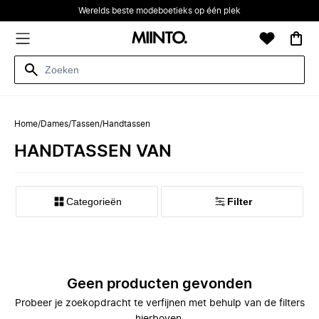
Werelds beste modeboetieks op één plek
Home
/
Dames
/
Tassen
/
Handtassen
HANDTASSEN VAN
Categorieën
Filter
Geen producten gevonden
Probeer je zoekopdracht te verfijnen met behulp van de filters