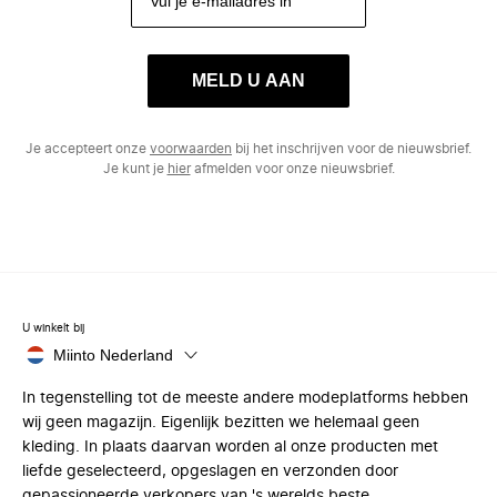
MELD U AAN
Je accepteert onze
voorwaarden
bij het inschrijven voor de nieuwsbrief.
Je kunt je
hier
afmelden voor onze nieuwsbrief.
U winkelt bij
Miinto Nederland
In tegenstelling tot de meeste andere modeplatforms hebben
wij geen magazijn. Eigenlijk bezitten we helemaal geen
kleding. In plaats daarvan worden al onze producten met
liefde geselecteerd, opgeslagen en verzonden door
gepassioneerde verkopers van 's werelds beste