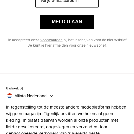
MELD U AAN
Je accepteert onze
voorwaarden
bij het inschrijven voor de nieuwsbrief.
Je kunt je
hier
afmelden voor onze nieuwsbrief.
U winkelt bij
Miinto Nederland
In tegenstelling tot de meeste andere modeplatforms hebben
wij geen magazijn. Eigenlijk bezitten we helemaal geen
kleding. In plaats daarvan worden al onze producten met
liefde geselecteerd, opgeslagen en verzonden door
gepassioneerde verkopers van 's werelds beste