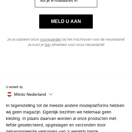
MELD U AAN
Je accepteert onze
voorwaarden
bij het inschrijven voor de nieuwsbrief.
Je kunt je
hier
afmelden voor onze nieuwsbrief.
U winkelt bij
Miinto Nederland
In tegenstelling tot de meeste andere modeplatforms hebben
wij geen magazijn. Eigenlijk bezitten we helemaal geen
kleding. In plaats daarvan worden al onze producten met
liefde geselecteerd, opgeslagen en verzonden door
gepassioneerde verkopers van 's werelds beste