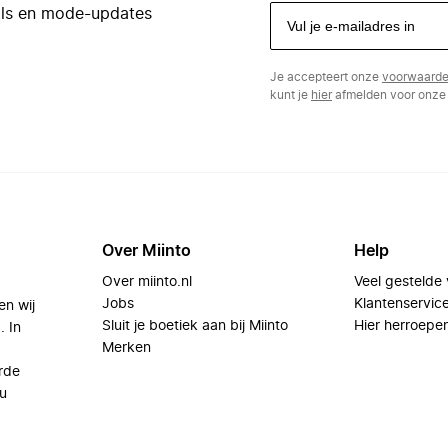
eals en mode-updates
Je accepteert onze
voorwaard
kunt je
hier
afmelden voor onze 
Over Miinto
Help
Over miinto.nl
Veel gestelde
Jobs
Klantenservic
en wij
Sluit je boetiek aan bij Miinto
Hier herroepe
. In
Merken
rde
u