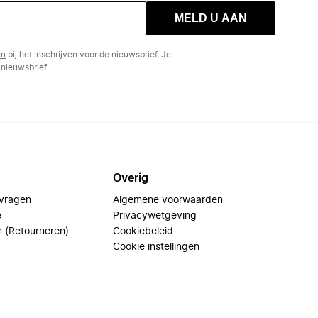
MELD U AAN
en
bij het inschrijven voor de nieuwsbrief. Je
nieuwsbrief.
Overig
 vragen
Algemene voorwaarden
e
Privacywetgeving
n (Retourneren)
Cookiebeleid
Cookie instellingen