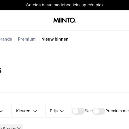
Werelds beste modeboetieks op één plek
Brands
Premium
Nieuw binnen
S
Kleuren
Prijs
Sale
Premium me