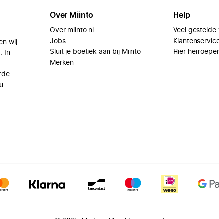
Over Miinto
Help
Over miinto.nl
Veel gestelde
Jobs
Klantenservic
en wij
Sluit je boetiek aan bij Miinto
Hier herroepe
. In
Merken
rde
u