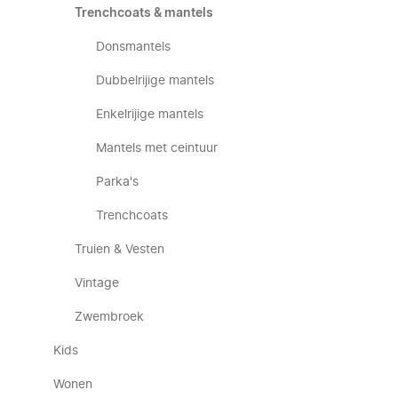
Trenchcoats & mantels
Donsmantels
Dubbelrijige mantels
Enkelrijige mantels
Mantels met ceintuur
Parka's
Trenchcoats
Truien & Vesten
Vintage
Zwembroek
Kids
Wonen