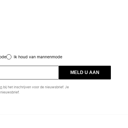
ode
Ik houd van mannenmode
MELD U AAN
en
bij het inschrijven voor de nieuwsbrief. Je
nieuwsbrief.