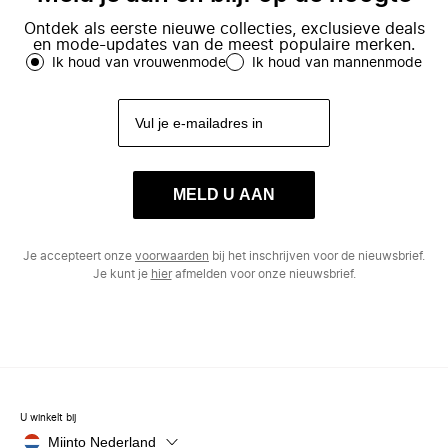
Ontdek als eerste nieuwe collecties, exclusieve deals
en mode-updates van de meest populaire merken.
Ik houd van vrouwenmode
Ik houd van mannenmode
MELD U AAN
Je accepteert onze
voorwaarden
bij het inschrijven voor de nieuwsbrief.
Je kunt je
hier
afmelden voor onze nieuwsbrief.
U winkelt bij
Miinto Nederland