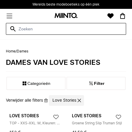
Werelds beste modeboetieks op één plek
Home
/
Dames
DAMES VAN LOVE STORIES
Categorieën
Filter
Verwijder alle filters
Love Stories
LOVE STORIES
LOVE STORIES
TOP - XXS-XXL: M, Kleuren: VERT
Groene String Slip Truman Stijl