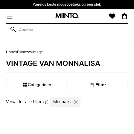
Werelds beste modeboetieks op één plek
Home
/
Dames
/
Vintage
VINTAGE VAN MONNALISA
Categorieën
Filter
Verwijder alle filters
Monnalisa