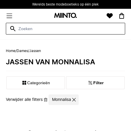
Werelds beste modeboetieks op één plek
Home
/
Dames
/
Jassen
JASSEN VAN MONNALISA
Categorieën
Filter
Verwijder alle filters
Monnalisa