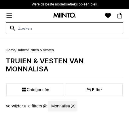
Werelds beste modeboetieks op één plek
Home
/
Dames
/
Truien & Vesten
TRUIEN & VESTEN VAN
MONNALISA
Categorieën
Filter
Verwijder alle filters
Monnalisa