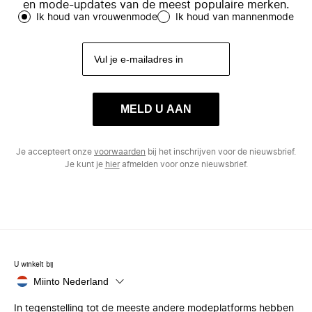
en mode-updates van de meest populaire merken.
Ik houd van vrouwenmode
Ik houd van mannenmode
MELD U AAN
Je accepteert onze
voorwaarden
bij het inschrijven voor de nieuwsbrief.
Je kunt je
hier
afmelden voor onze nieuwsbrief.
U winkelt bij
Miinto Nederland
In tegenstelling tot de meeste andere modeplatforms hebben