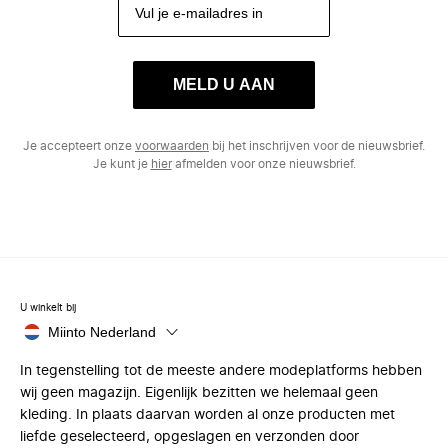
MELD U AAN
Je accepteert onze
voorwaarden
bij het inschrijven voor de nieuwsbrief.
Je kunt je
hier
afmelden voor onze nieuwsbrief.
U winkelt bij
Miinto Nederland
In tegenstelling tot de meeste andere modeplatforms hebben
wij geen magazijn. Eigenlijk bezitten we helemaal geen
kleding. In plaats daarvan worden al onze producten met
liefde geselecteerd, opgeslagen en verzonden door