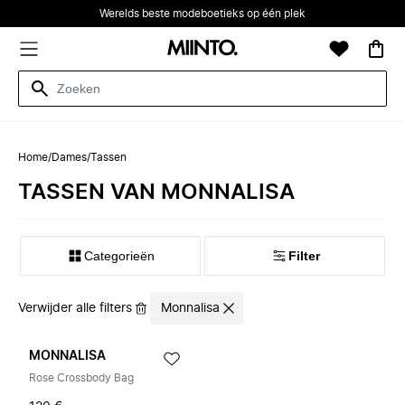
Werelds beste modeboetieks op één plek
Home
/
Dames
/
Tassen
TASSEN VAN MONNALISA
Categorieën
Filter
Verwijder alle filters
Monnalisa
MONNALISA
Rose Crossbody Bag