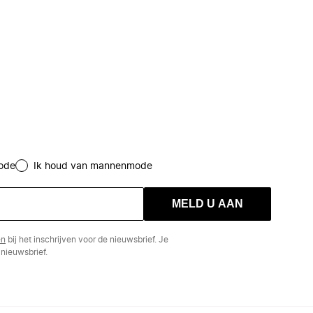
ode
Ik houd van mannenmode
MELD U AAN
en
bij het inschrijven voor de nieuwsbrief. Je
nieuwsbrief.