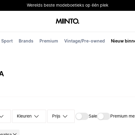
Werelds beste modeboetieks op één plek
Sport
Brands
Premium
Vintage/Pre-owned
Nieuw binn
A
Kleuren
Prijs
Sale
Premium me