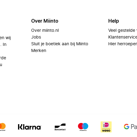
Over Miinto
Help
Over miinto.nl
Veel gestelde
Jobs
Klantenservic
en wij
Sluit je boetiek aan bij Miinto
Hier herroepe
. In
Merken
rde
u