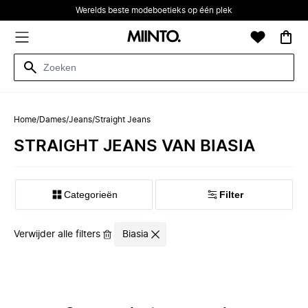
Werelds beste modeboetieks op één plek
Home
/
Dames
/
Jeans
/
Straight Jeans
STRAIGHT JEANS VAN BIASIA
Categorieën
Filter
Verwijder alle filters
Biasia