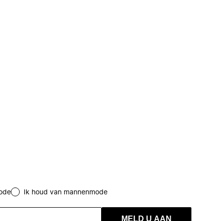
ode
Ik houd van mannenmode
MELD U AAN