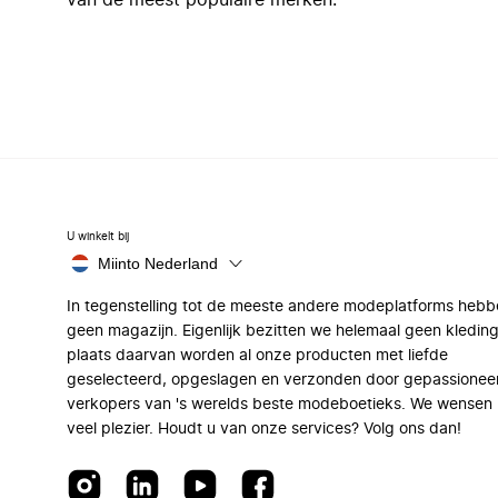
van de meest populaire merken.
U winkelt bij
Miinto Nederland
In tegenstelling tot de meeste andere modeplatforms hebb
geen magazijn. Eigenlijk bezitten we helemaal geen kleding
plaats daarvan worden al onze producten met liefde
geselecteerd, opgeslagen en verzonden door gepassionee
verkopers van 's werelds beste modeboetieks. We wensen 
veel plezier. Houdt u van onze services? Volg ons dan!