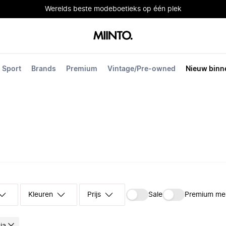
Werelds beste modeboetieks op één plek
Sport
Brands
Premium
Vintage/Pre-owned
Nieuw binn
Kleuren
Prijs
Sale
Premium me