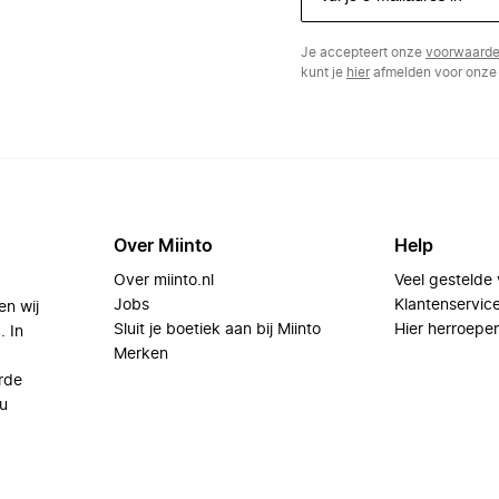
Je accepteert onze
voorwaard
kunt je
hier
afmelden voor onze 
Over Miinto
Help
Over miinto.nl
Veel gestelde
Jobs
Klantenservic
en wij
Sluit je boetiek aan bij Miinto
Hier herroepe
. In
Merken
rde
u