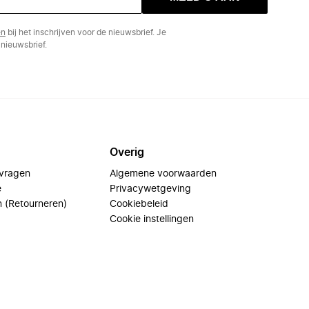
en
bij het inschrijven voor de nieuwsbrief. Je
nieuwsbrief.
Overig
 vragen
Algemene voorwaarden
e
Privacywetgeving
n (Retourneren)
Cookiebeleid
Cookie instellingen