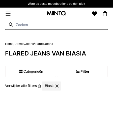
Werelds beste modeboetieks op één plek
Home
/
Dames
/
Jeans
/
Flared Jeans
FLARED JEANS VAN BIASIA
Categorieën
Filter
Verwijder alle filters
Biasia