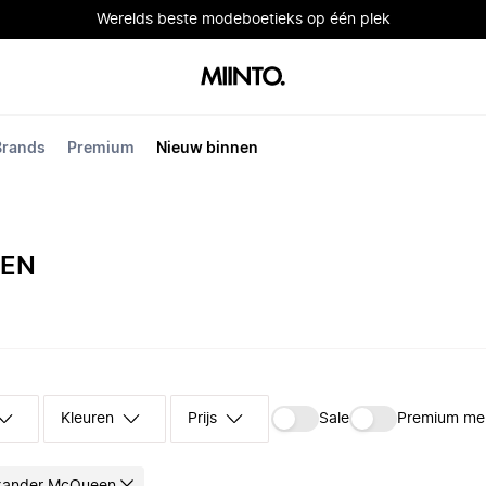
Werelds beste modeboetieks op één plek
Brands
Premium
Nieuw binnen
EEN
Kleuren
Prijs
Sale
Premium me