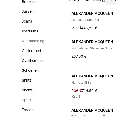
Verwijder alle filters
Ale
Broeken
Jassen
ALEXANDER MCQUEEN
Oversized Sneaker
Jeans
Vanaf
446,50 €
Kostuums
Nachtkleding
ALEXANDER MCQUEEN
Mismatched Strummer Slim-fit
Ondergoed
237,50 €
Overhemden
Schoenen
ALEXANDER MCQUEEN
Shirts
Harness Shirt
Shorts
536 €
714,50 €
-25%
Sport
Tassen
ALEXANDER MCQUEEN