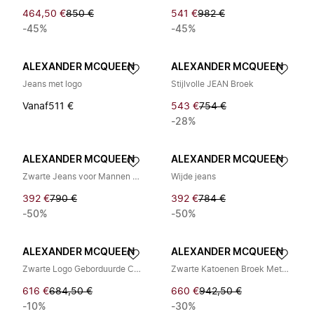
464,50 €
850 €
541 €
982 €
-45%
-45%
ALEXANDER MCQUEEN
ALEXANDER MCQUEEN
Jeans met logo
Stijlvolle JEAN Broek
Vanaf
511 €
543 €
754 €
-28%
ALEXANDER MCQUEEN
ALEXANDER MCQUEEN
Zwarte Jeans voor Mannen AW24
Wijde jeans
392 €
790 €
392 €
784 €
-50%
-50%
ALEXANDER MCQUEEN
ALEXANDER MCQUEEN
Zwarte Logo Geborduurde Casual Jeans
Zwarte Katoenen Broek Metalen Knopen
616 €
684,50 €
660 €
942,50 €
-10%
-30%