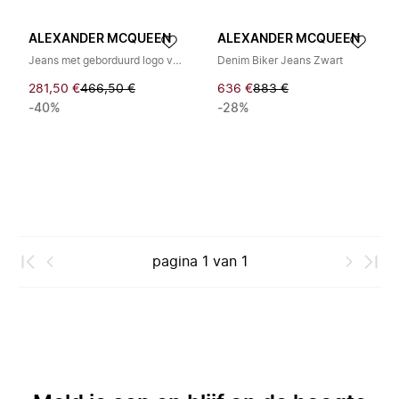
ALEXANDER MCQUEEN
ALEXANDER MCQUEEN
Jeans met geborduurd logo voor heren
Denim Biker Jeans Zwart
281,50 €
466,50 €
636 €
883 €
-40%
-28%
pagina
1
van
1