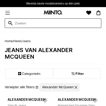
Werelds beste modeboetieks op één plek
Home
/
Heren
/
Jeans
JEANS VAN ALEXANDER
MCQUEEN
Categorieën
Filter
Verwijder alle filters
Alexander McQueen
ALEXANDER MCQUEEN
ALEXANDER MCQUEEN
Slim-fit Jeans
Mismatched Strummer Slim-fit Jeans