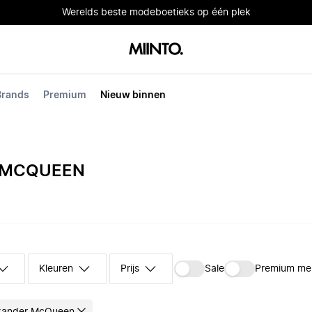
Werelds beste modeboetieks op één plek
Brands
Premium
Nieuw binnen
 MCQUEEN
Kleuren
Prijs
Sale
Premium me