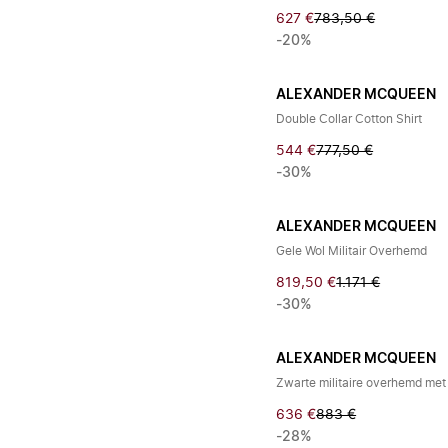
627 €
783,50 €
-20%
ALEXANDER MCQUEEN
Double Collar Cotton Shirt
544 €
777,50 €
-30%
ALEXANDER MCQUEEN
Gele Wol Militair Overhemd
819,50 €
1.171 €
-30%
ALEXANDER MCQUEEN
Zwarte militaire overhemd me
636 €
883 €
-28%