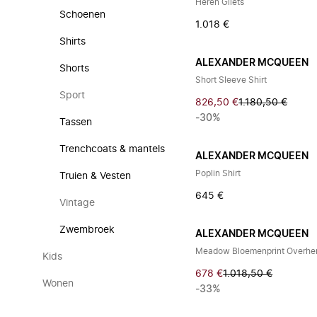
Heren Gilets
Schoenen
1.018 €
Shirts
ALEXANDER MCQUEEN
Shorts
Short Sleeve Shirt
Sport
826,50 €
1.180,50 €
-30%
Tassen
Trenchcoats & mantels
ALEXANDER MCQUEEN
Poplin Shirt
Truien & Vesten
645 €
Vintage
Zwembroek
ALEXANDER MCQUEEN
Meadow Bloemenprint Overh
Kids
678 €
1.018,50 €
Wonen
-33%