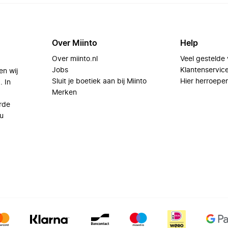
Over Miinto
Help
Over miinto.nl
Veel gestelde
Jobs
Klantenservic
en wij
Sluit je boetiek aan bij Miinto
Hier herroepe
. In
Merken
rde
u