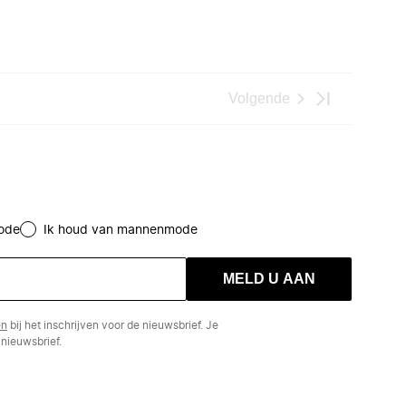
Volgende
ode
Ik houd van mannenmode
MELD U AAN
en
bij het inschrijven voor de nieuwsbrief. Je
nieuwsbrief.