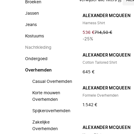
Verwijder alle filters
Ale
Broeken
Jassen
ALEXANDER MCQUEEN
Harness Shirt
Jeans
536 €
714,50 €
Kostuums
-25%
Nachtkleding
ALEXANDER MCQUEEN
Ondergoed
Cotton Tailored Shirt
Overhemden
645 €
Casual Overhemden
ALEXANDER MCQUEEN
Korte mouwen
Formele Overhemden
Overhemden
1.542 €
Spijkeroverhemden
Zakelijke
ALEXANDER MCQUEEN
Overhemden