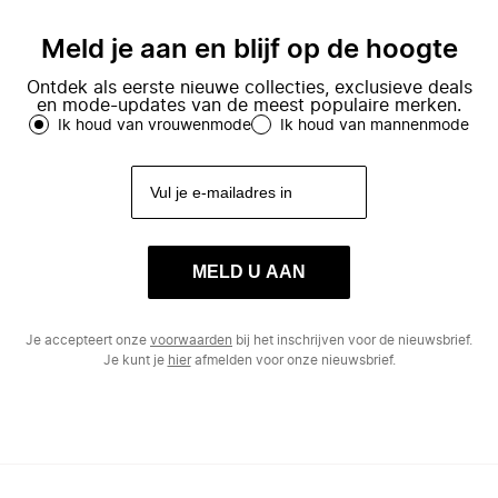
Meld je aan en blijf op de hoogte
Ontdek als eerste nieuwe collecties, exclusieve deals
en mode-updates van de meest populaire merken.
Ik houd van vrouwenmode
Ik houd van mannenmode
MELD U AAN
Je accepteert onze
voorwaarden
bij het inschrijven voor de nieuwsbrief.
Je kunt je
hier
afmelden voor onze nieuwsbrief.