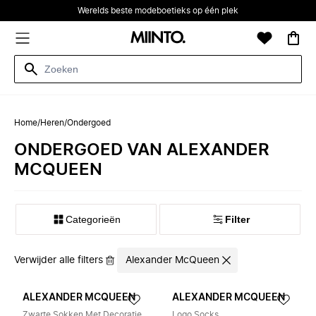
Werelds beste modeboetieks op één plek
Home
/
Heren
/
Ondergoed
ONDERGOED VAN ALEXANDER
MCQUEEN
Categorieën
Filter
Verwijder alle filters
Alexander McQueen
ALEXANDER MCQUEEN
ALEXANDER MCQUEEN
Zwarte Sokken Met Decoratie
Logo Socks