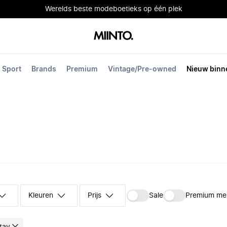
Werelds beste modeboetieks op één plek
Sport
Brands
Premium
Vintage/Pre-owned
Nieuw binn
Kleuren
Prijs
Sale
Premium me