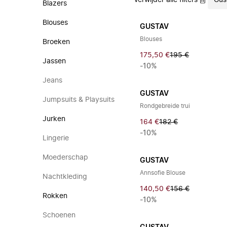
Verwijder alle filters
Gus
Blazers
Blouses
GUSTAV
Blouses
Broeken
175,50 €
195 €
Jassen
-10%
Jeans
GUSTAV
Jumpsuits & Playsuits
Rondgebreide trui
Jurken
164 €
182 €
-10%
Lingerie
Moederschap
GUSTAV
Annsofie Blouse
Nachtkleding
140,50 €
156 €
Rokken
-10%
Schoenen