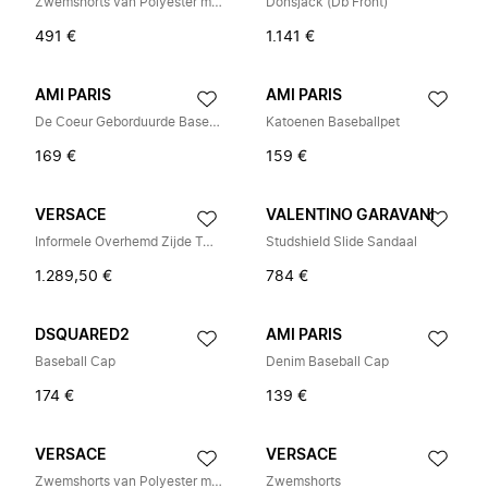
Zwemshorts van Polyester met Print
Donsjack (Db Front)
491 €
1.141 €
AMI PARIS
AMI PARIS
De Coeur Geborduurde Baseballpet
Katoenen Baseballpet
169 €
159 €
VERSACE
VALENTINO GARAVANI
Informele Overhemd Zijde Twill Optical Teatro Foulard P
Studshield Slide Sandaal
1.289,50 €
784 €
DSQUARED2
AMI PARIS
Baseball Cap
Denim Baseball Cap
174 €
139 €
VERSACE
VERSACE
Zwemshorts van Polyester met Print
Zwemshorts