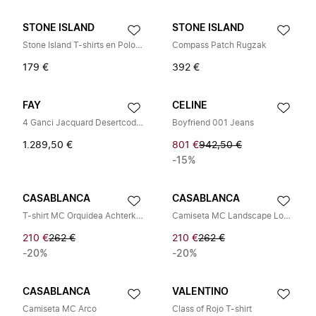
STONE ISLAND
STONE ISLAND
Stone Island T-shirts en Poloshirts
Compass Patch Rugzak
179 €
392 €
FAY
CELINE
4 Ganci Jacquard Desertcode Archive
Boyfriend 001 Jeans
1.289,50 €
801 €
942,50 €
-15%
CASABLANCA
CASABLANCA
T-shirt MC Orquidea Achterkant
Camiseta MC Landscape Logo Paisaje
210 €
262 €
210 €
262 €
-20%
-20%
CASABLANCA
VALENTINO
Camiseta MC Arco
Class of Rojo T-shirt