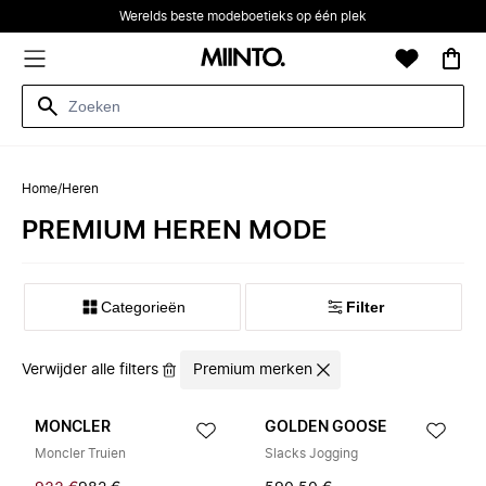
Werelds beste modeboetieks op één plek
Home
/
Heren
PREMIUM HEREN MODE
Categorieën
Filter
Verwijder alle filters
Premium merken
MONCLER
GOLDEN GOOSE
Moncler Truien
Slacks Jogging