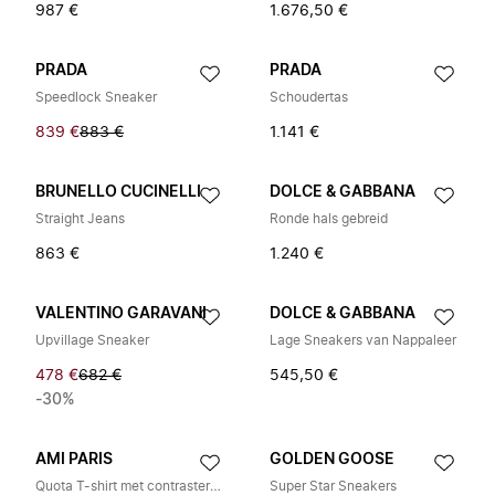
987 €
1.676,50 €
PRADA
PRADA
Speedlock Sneaker
Schoudertas
839 €
883 €
1.141 €
BRUNELLO CUCINELLI
DOLCE & GABBANA
Straight Jeans
Ronde hals gebreid
863 €
1.240 €
VALENTINO GARAVANI
DOLCE & GABBANA
Upvillage Sneaker
Lage Sneakers van Nappaleer
478 €
682 €
545,50 €
-30%
AMI PARIS
GOLDEN GOOSE
Quota T-shirt met contrasterende Ami de Coeur
Super Star Sneakers