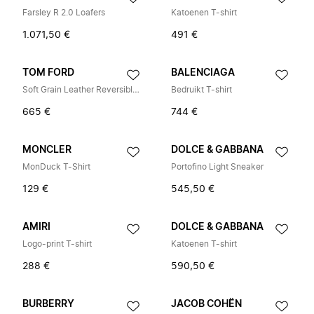
Farsley R 2.0 Loafers
Katoenen T-shirt
1.071,50 €
491 €
TOM FORD
BALENCIAGA
Soft Grain Leather Reversible T Belt 40 mm
Bedruikt T-shirt
665 €
744 €
MONCLER
DOLCE & GABBANA
MonDuck T-Shirt
Portofino Light Sneaker
129 €
545,50 €
AMIRI
DOLCE & GABBANA
Logo-print T-shirt
Katoenen T-shirt
288 €
590,50 €
BURBERRY
JACOB COHËN