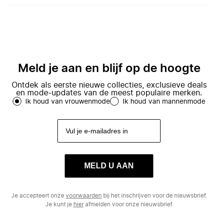
Meld je aan en blijf op de hoogte
Ontdek als eerste nieuwe collecties, exclusieve deals
en mode-updates van de meest populaire merken.
Ik houd van vrouwenmode
Ik houd van mannenmode
MELD U AAN
Je accepteert onze
voorwaarden
bij het inschrijven voor de nieuwsbrief.
Je kunt je
hier
afmelden voor onze nieuwsbrief.