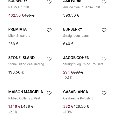
BURBERRY
AMI PARIS
RADMAR CHK
Ami de Coeur Denim Shirt
432,50 €
455 €
393,50 €
PREMIATA
BURBERRY
Mick Sneakers
Straight cut jeans
263 €
640 €
STONE ISLAND
JACOB COHËN
Stone Island Zee kleding
Straight Leg Chino Trousers
193,50 €
294 €
387 €
-24%
MAISON MARGIELA
CASABLANCA
Ribbed Collar Zip Vest
Gestreepte Poloshirt
1.146 €
1.488 €
382 €
426,50 €
-23%
-10%