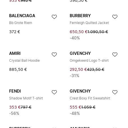
933 €
982 €
590,50 €
BALENCIAGA
BURBERRY
Bb Grote Riem
Fernleigh Quilted Jacket
372 €
650,50 €
1.090,50 €
-40%
AMIRI
GIVENCHY
Crystal Ball Hoodie
Omgekeerd Logo T-shirt
885,50 €
292,50 €
423,50 €
-31%
FENDI
GIVENCHY
Shadow Motif T-shirt
Crest Boxy Fit Sweatshirt
353 €
797 €
555 €
1.059 €
-56%
-48%