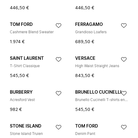
446,50 €
446,50 €
TOM FORD
FERRAGAMO
Cashmere Blend Sweater
Grandioso Loafers
1.974 €
689,50 €
SAINT LAURENT
VERSACE
T-Shirt Classique
High Waist Straight Jeans
545,50 €
843,50 €
BURBERRY
BRUNELLO CUCINELLI
Acresford Vest
Brunello Cucinelli T-shirts en Poloshirts
982 €
545,50 €
STONE ISLAND
TOM FORD
Stone Island Truien
Denim Pant