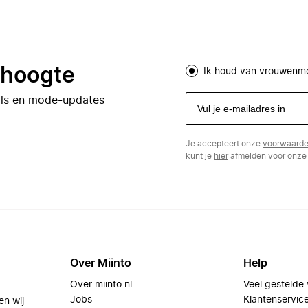
e hoogte
Ik houd van vrouwenm
eals en mode-updates
Je accepteert onze
voorwaard
kunt je
hier
afmelden voor onze 
Over Miinto
Help
Over miinto.nl
Veel gestelde
Jobs
Klantenservic
en wij