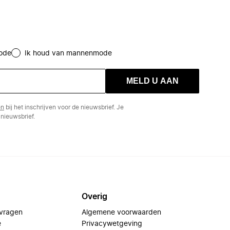
ode
Ik houd van mannenmode
MELD U AAN
en
bij het inschrijven voor de nieuwsbrief. Je
nieuwsbrief.
Overig
 vragen
Algemene voorwaarden
e
Privacywetgeving