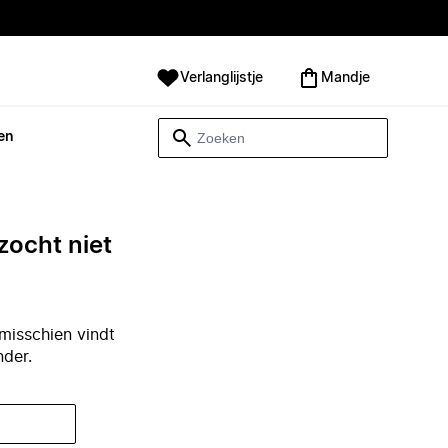
Verlanglijstje
Mandje
en
zocht niet
misschien vindt
nder.