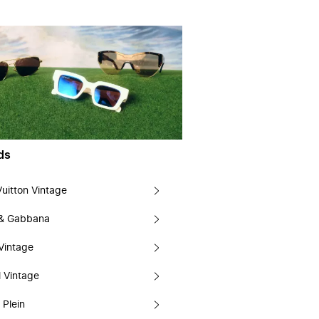
ds
Vuitton Vintage
 & Gabbana
Vintage
 Vintage
 Plein