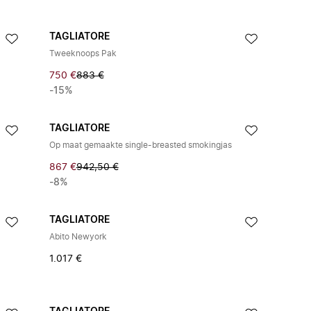
TAGLIATORE
Tweeknoops Pak
750 €
883 €
-15%
TAGLIATORE
Op maat gemaakte single-breasted smokingjas
867 €
942,50 €
-8%
TAGLIATORE
Abito Newyork
1.017 €