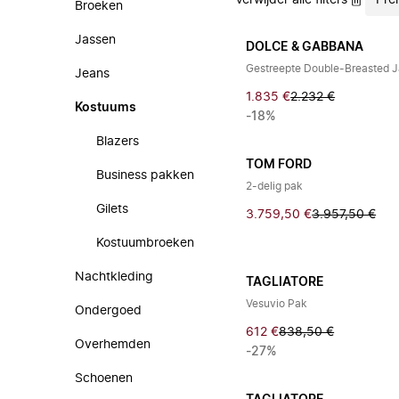
Verwijder alle filters
Pre
Broeken
Jassen
DOLCE & GABBANA
Gestreepte Double-Breasted J
Jeans
1.835 €
2.232 €
Kostuums
-18%
Blazers
TOM FORD
Business pakken
2-delig pak
Gilets
3.759,50 €
3.957,50 €
Kostuumbroeken
Nachtkleding
TAGLIATORE
Vesuvio Pak
Ondergoed
612 €
838,50 €
Overhemden
-27%
Schoenen