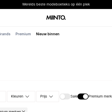
Werelds beste modeboetieks op één plek
Brands
Premium
Nieuw binnen
Kleuren
Prijs
Sale
Premium mer