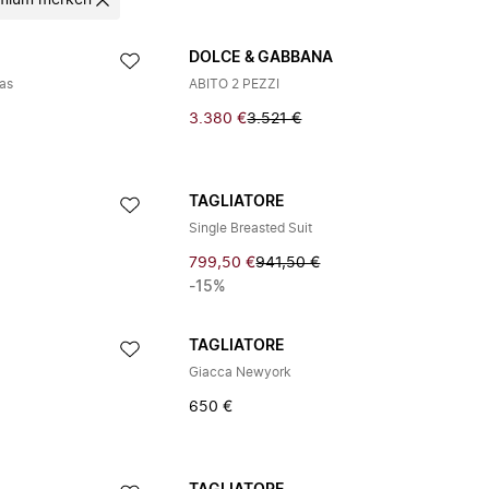
mium merken
DOLCE & GABBANA
as
ABITO 2 PEZZI
3.380 €
3.521 €
TAGLIATORE
Single Breasted Suit
799,50 €
941,50 €
-15%
TAGLIATORE
Giacca Newyork
650 €