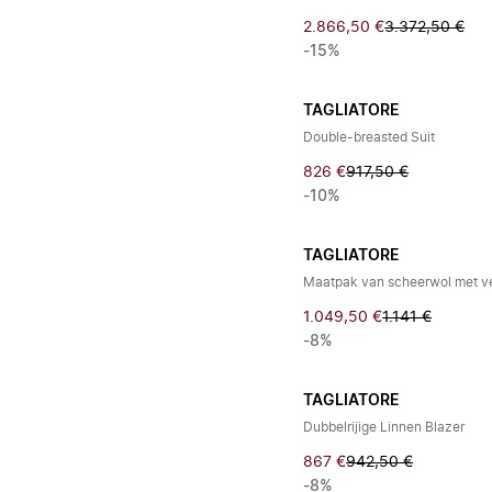
2.866,50 €
3.372,50 €
-15%
TAGLIATORE
Double-breasted Suit
826 €
917,50 €
-10%
TAGLIATORE
Maatpak van scheerwol met v
1.049,50 €
1.141 €
-8%
TAGLIATORE
Dubbelrijige Linnen Blazer
867 €
942,50 €
-8%