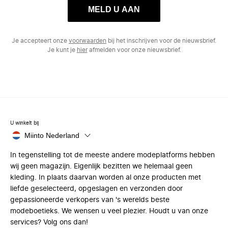
MELD U AAN
Je accepteert onze
voorwaarden
bij het inschrijven voor de nieuwsbrief.
Je kunt je
hier
afmelden voor onze nieuwsbrief.
U winkelt bij
Miinto Nederland
In tegenstelling tot de meeste andere modeplatforms hebben
wij geen magazijn. Eigenlijk bezitten we helemaal geen
kleding. In plaats daarvan worden al onze producten met
liefde geselecteerd, opgeslagen en verzonden door
gepassioneerde verkopers van 's werelds beste
modeboetieks. We wensen u veel plezier. Houdt u van onze
services? Volg ons dan!