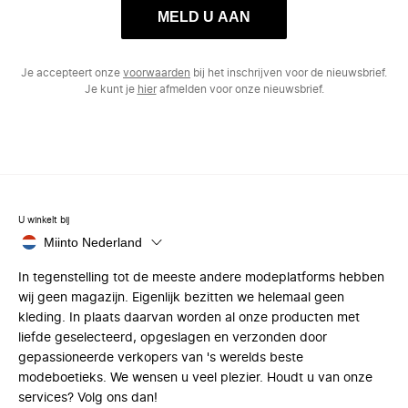
MELD U AAN
Je accepteert onze
voorwaarden
bij het inschrijven voor de nieuwsbrief.
Je kunt je
hier
afmelden voor onze nieuwsbrief.
U winkelt bij
Miinto Nederland
In tegenstelling tot de meeste andere modeplatforms hebben
wij geen magazijn. Eigenlijk bezitten we helemaal geen
kleding. In plaats daarvan worden al onze producten met
liefde geselecteerd, opgeslagen en verzonden door
gepassioneerde verkopers van 's werelds beste
modeboetieks. We wensen u veel plezier. Houdt u van onze
services? Volg ons dan!