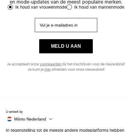
en mode-updates van de meest populaire merken.
Ik houd van vrouwenmode
Ik houd van mannenmode
MELD U AAN
Je accepteert onze
voorwaarden
bij het inschrijven voor de nieuwsbrief.
Je kunt je
hier
afmelden voor onze nieuwsbrief.
U winkelt bij
Miinto Nederland
In tegenstelling tot de meeste andere modeplatforms hebben