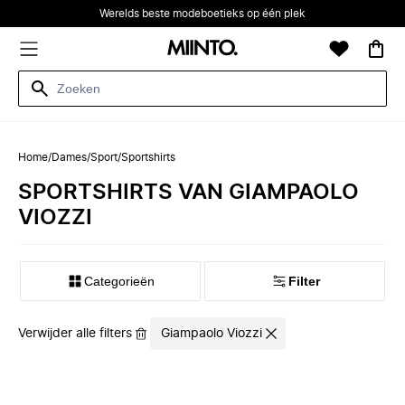
Werelds beste modeboetieks op één plek
Home
/
Dames
/
Sport
/
Sportshirts
SPORTSHIRTS VAN GIAMPAOLO
VIOZZI
Categorieën
Filter
Verwijder alle filters
Giampaolo Viozzi