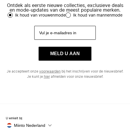
Ontdek als eerste nieuwe collecties, exclusieve deals
en mode-updates van de meest populaire merken.
Ik houd van vrouwenmode
Ik houd van mannenmode
MELD U AAN
Je accepteert onze
voorwaarden
bij het inschrijven voor de nieuwsbrief.
Je kunt je
hier
afmelden voor onze nieuwsbrief.
U winkelt bij
Miinto Nederland