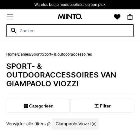
Werelds beste modeboetieks op één plek
Home
/
Dames
/
Sport
/
Sport- & outdooraccessoires
SPORT- &
OUTDOORACCESSOIRES VAN
GIAMPAOLO VIOZZI
Categorieën
Filter
Verwijder alle filters
Giampaolo Viozzi