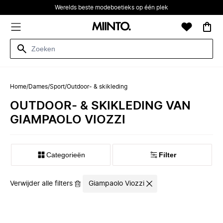
Werelds beste modeboetieks op één plek
Home
/
Dames
/
Sport
/
Outdoor- & skikleding
OUTDOOR- & SKIKLEDING VAN
GIAMPAOLO VIOZZI
Categorieën
Filter
Verwijder alle filters
Giampaolo Viozzi