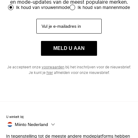
en mode-updates van de meest populaire merken.
Ik houd van vrouwenmode
Ik houd van mannenmode
MELD U AAN
Je accepteert onze
voorwaarden
bij het inschrijven voor de nieuwsbrief.
Je kunt je
hier
afmelden voor onze nieuwsbrief.
U winkelt bij
Miinto Nederland
In tegenstelling tot de meeste andere modeplatforms hebben