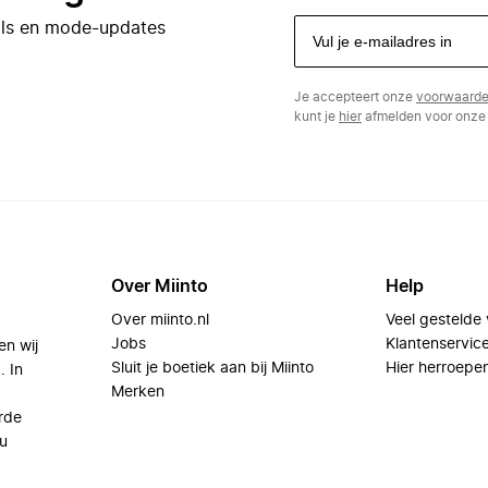
eals en mode-updates
Je accepteert onze
voorwaard
kunt je
hier
afmelden voor onze 
Over Miinto
Help
Over miinto.nl
Veel gestelde
Jobs
Klantenservic
en wij
Sluit je boetiek aan bij Miinto
Hier herroepe
. In
Merken
rde
u