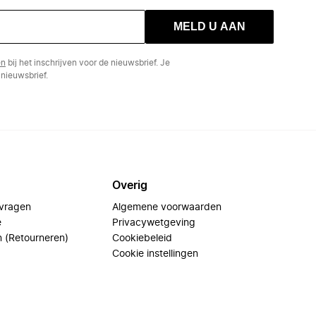
MELD U AAN
en
bij het inschrijven voor de nieuwsbrief. Je
nieuwsbrief.
Overig
 vragen
Algemene voorwaarden
e
Privacywetgeving
n (Retourneren)
Cookiebeleid
Cookie instellingen