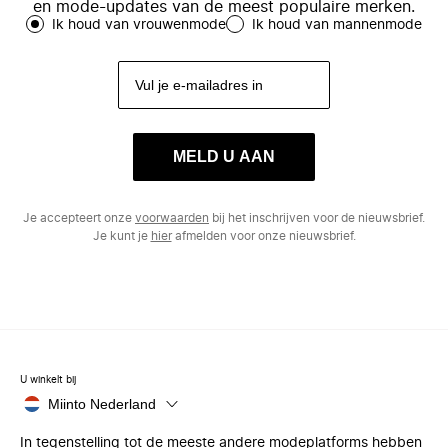
en mode-updates van de meest populaire merken.
Ik houd van vrouwenmode
Ik houd van mannenmode
MELD U AAN
Je accepteert onze
voorwaarden
bij het inschrijven voor de nieuwsbrief.
Je kunt je
hier
afmelden voor onze nieuwsbrief.
U winkelt bij
Miinto Nederland
In tegenstelling tot de meeste andere modeplatforms hebben