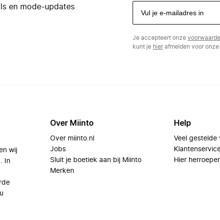
eals en mode-updates
Je accepteert onze
voorwaard
kunt je
hier
afmelden voor onze 
Over Miinto
Help
Over miinto.nl
Veel gestelde
Jobs
Klantenservic
en wij
Sluit je boetiek aan bij Miinto
Hier herroepe
. In
Merken
rde
u