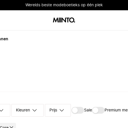
Werelds beste modeboetieks op één plek
nnen
Kleuren
Prijs
Sale
Premium me