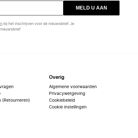
MELD U AAN
en
bij het inschrijven voor de nieuwsbrief. Je
nieuwsbrief.
Overig
 vragen
Algemene voorwaarden
e
Privacywetgeving
n (Retourneren)
Cookiebeleid
Cookie instellingen