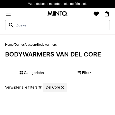
Werelds beste modeboetieks op één plek
Home
/
Dames
/
Jassen
/
Bodywarmers
BODYWARMERS VAN DEL CORE
Categorieën
Filter
Verwijder alle filters
Del Core